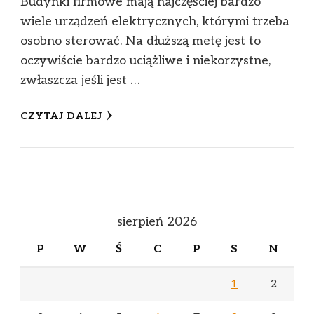
Budynki firmowe mają najczęściej bardzo
wiele urządzeń elektrycznych, którymi trzeba
osobno sterować. Na dłuższą metę jest to
oczywiście bardzo uciążliwe i niekorzystne,
zwłaszcza jeśli jest …
CZYTAJ DALEJ
sierpień 2026
P
W
Ś
C
P
S
N
1
2