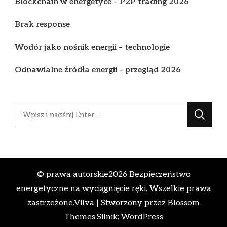
Blockchain w energetyce – P2P trading 2026
Brak response
Wodór jako nośnik energii – technologie
Odnawialne źródła energii – przegląd 2026
Szukasz
czegoś?
© prawa autorskie2026
Bezpieczeństwo
energetyczne na wyciągnięcie ręki
. Wszelkie prawa
zastrzeżone.
Vilva | Stworzony przez
Blossom
Themes
.Silnik:
WordPress