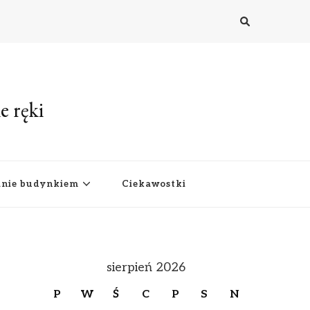
e ręki
anie budynkiem
Ciekawostki
sierpień 2026
P
W
Ś
C
P
S
N