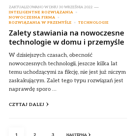
ZAKTUALIZOWANO W DNIU
30 WRZEŚNIA 2022
INTELIGENTNE ROZWIĄZANIA
NOWOCZESNA FIRMA
ROZWIĄZANIA W PRZEMYŚLE
TECHNOLOGIE
Zalety stawiania na nowoczesne
technologie w domu i przemyśle
W dzisiejszych czasach, obecność
nowoczesnych technologii, jeszcze kilka lat
temu uchodzącymi za fikcję, nie jest już niczym
zaskakującym. Zalet tego typu rozwiązań jest
naprawdę sporo …
CZYTAJ DALEJ
Stronicowanie
STRONA
STRONA
STRONA
1
2
3
NASTĘPNA