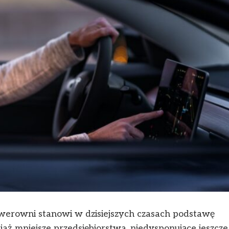
erowni stanowi w dzisiejszych czasach podstawę
iaż mniejsze przedsiębiorstwa, niedysponujące jeszcze