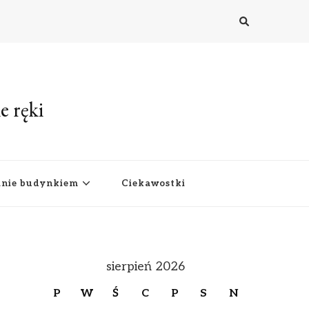
e ręki
anie budynkiem
Ciekawostki
sierpień 2026
P
W
Ś
C
P
S
N