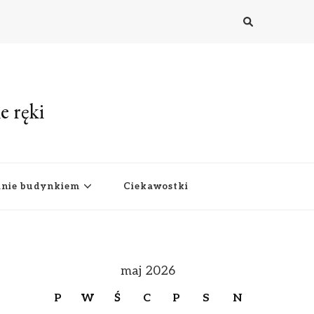
e ręki
anie budynkiem
Ciekawostki
maj 2026
P
W
Ś
C
P
S
N