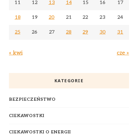
11
12
13
14
15
16
17
18
19
20
21
22
23
24
25
26
27
28
29
30
31
« kwi
cze »
KATEGORIE
BEZPIECZEŃSTWO
CIEKAWOSTKI
CIEKAWOSTKI O ENERGII