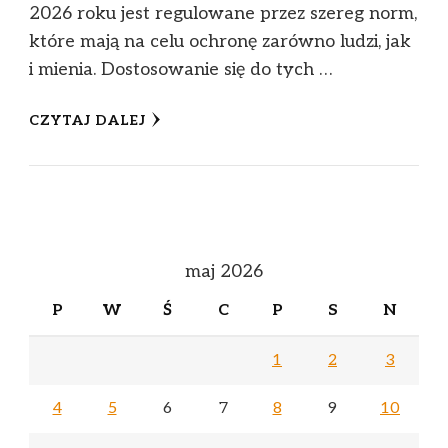
2026 roku jest regulowane przez szereg norm,
które mają na celu ochronę zarówno ludzi, jak
i mienia. Dostosowanie się do tych …
CZYTAJ DALEJ
maj 2026
P
W
Ś
C
P
S
N
1
2
3
4
5
6
7
8
9
10