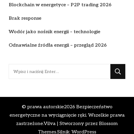
Blockchain w energetyce – P2P trading 2026
Brak response
Wodór jako nośnik energii – technologie
Odnawialne źródła energii – przegląd 2026
Szukasz
czegoś?
© prawa autorskie2026
Bezpieczeństwo
energetyczne na wyciągnięcie ręki
. Wszelkie prawa
zastrzeżone.
Vilva | Stworzony przez
Blossom
Themes
.Silnik:
WordPress