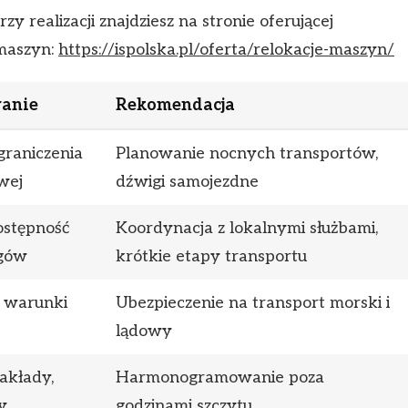
y realizacji znajdziesz na stronie oferującej
maszyn:
https://ispolska.pl/oferta/relokacje-maszyn/
anie
Rekomendacja
graniczenia
Planowanie nocnych transportów,
wej
dźwigi samojezdne
ostępność
Koordynacja z lokalnymi służbami,
ngów
krótkie etapy transportu
, warunki
Ubezpieczenie na transport morski i
lądowy
akłady,
Harmonogramowanie poza
y
godzinami szczytu