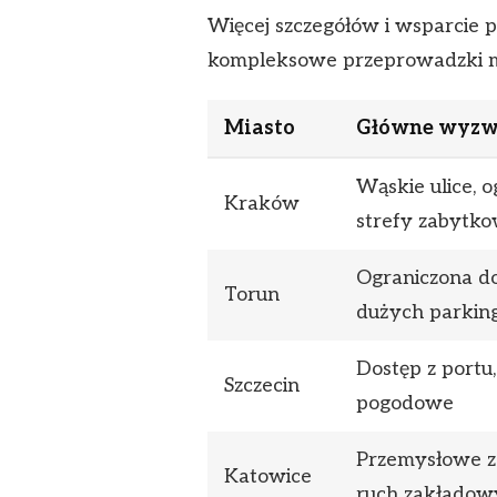
Więcej szczegółów i wsparcie prz
kompleksowe przeprowadzki 
Miasto
Główne wyzw
Wąskie ulice, o
Kraków
strefy zabytko
Ograniczona d
Torun
dużych parki
Dostęp z portu
Szczecin
pogodowe
Przemysłowe z
Katowice
ruch zakładow