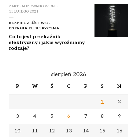
ZAKTUALIZOWANO W DNIU
15 LUTEGO 2021
BEZPIECZEŃSTWO
ENERGIA ELEKTRYCZNA
Co to jest przekaźnik
elektryczny i jakie wyróżniamy
rodzaje?
sierpień 2026
P
W
Ś
C
P
S
N
1
2
3
4
5
6
7
8
9
10
11
12
13
14
15
16